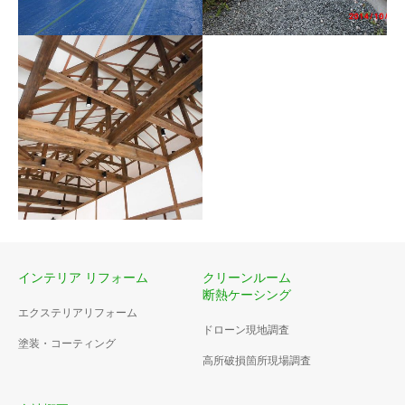
住宅介護用手摺設置
クリーンルーム
クリーンルーム
インテリア リフォーム
クリーンルーム
断熱ケーシング
エクステリアリフォーム
住宅古民家リフォーム（天
ドローン現地調査
井、壁ｼｯｸｲ）
塗装・コーティング
高所破損箇所現場調査